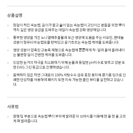
상품설명
힘없이 처진 속눈썹, 길이가 짧고 숱이 없는 속눈썹이 고민이신 분들을 위한 뿌리
까지 깊은 영양 공급을 도와주는 데일리 속눈썹 강화 영양제입니다.
풍부한 영양을 가진 노니열매추출물과 모근 영양에 도움을 주는 비오틴, 판테놀
성분이 함유되어 눈썹모를 탄력있고 윤기흐르는 속눈썹 케어를 도와줍니다.
영양 성분이 압축된 고농축 제형으로 속눈썹에 쫀쫀하게 착- 달라 붙어 흘러내리
는 불편함 없이 간편한 케어를 도와줍니다.
민감한 눈가의 자극을 최소화하기 위해 눈물과 동일한 pH지수로 맞추고 성분 또
한 EWG 그린 등급으로 진행하였습니다.
표백하지 않은 자연 그대로의 100% 사탕수수 섬유 포장 용지에 콩기름 잉크로 인
쇄한 단상자를 사용하여 패키지 또한 지속 가능한 클린 뷰티를 실천하고 있습니
다.
사용법
원형 팁 부분으로 속눈썹 뿌리 부위에 발라준 뒤 브러시를 이용해 한 올 한 올 고르
게 펴 발라줍니다.