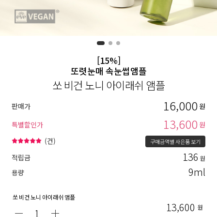
[15%]
또렷눈매 속눈썹앰플
쏘 비건 노니 아이래쉬 앰플
16,000
판매가
원
13,600
특별할인가
원
(
건)
구매금액별 사은품 보기
136
적립금
원
9ml
용량
쏘 비건 노니 아이래쉬 앰플
13,600
원