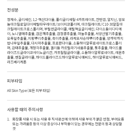
전성분
정제수, 글리세린, 1,2-헥산다이올, 폴리글리세릴-4카프레이트, 잔탄검, 알지닌, 암모
늄아크릴로일다이메틸타우레이트/브이피코폴리머, 아크릴레이트/C10-30알킬아
크릴레이트크로스폴리머, 부틸렌글라이콜, 에틸헥실글리세린, 다이소듐이디티에
이, 노니열매추출물, 검은깨추출물, 검정콩추출물, 마늘추출물, 서양산딸기추출물,
오죽잎추출물, 지황뿌리추출물, 흑미추출물, 라케모사승마뿌리추출물, 양까막까치
밥나무잎추출물, 다시마추출물, 프로판다이올, 소듐하이알루로네이트크로스폴리
머, 감태추출물, 개청각추출물, 겔리듐 카르틸라기네움추출물, 톳추출물, 하이드롤
라이즈드글라이코사미노글리칸, 카프릴릴글라이콜, 소듐하이알루로네이트, 레몬추
출물, 벤질글라이콜, 하이드롤라이즈드하이알루로닉애씨드, 하이알루로닉애씨드,
라즈베리케톤
피부타입
All Skin Type
(모든 피부 타입)
사용할 때의 주의사항
화장품 사용 시 또는 사용 후 직사광선에 의하여 사용 부위가 붉은 반점, 부어오름
또는 가려움증 등의 이상 증상이나 부작용이 있는 경우에는 전문의 등과 상담할
것