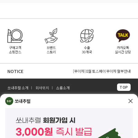
구매고객
브랜드
수출
카카오톡
쇼핑찬스
스토리
30개국
실시간 상담
[무이자] 8월 PAYCO 혜택 안내
[무이자] 8월 무이자 할부 카드 안내
NOTICE
[무이자] 8월 토스페이 무이자 할부안내
TOP
쏘내추럴 소개
회사위치
쇼룸소개
쏘내추럴(주)
서울시 강남구 논현로 140길 5 쏘내추럴빌딩 (논현동 74-26)
쏘내추럴
대표이사 조주호
개인정보보호책임자 김옥경
사업자등록번호 261-81-21889
통신판매업신고 제2014-서울강남-03442호
제품/배송 문의
help@sonatural.co.kr
마케팅 문의
marketing@sonatural.co.kr
본사 고객센터 문의
02-573-6769
(평일 10:00~18:00 / 점심시간 12:30~13:30)
해외 수출 문의