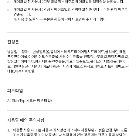
메이크업 전 사용시 : 피부 결을 정돈해주고 메이크업의 밀착력을 높여줍니다.
메이크업 후 사용시 : 완성된 메이크업의 완벽한 고정과 빛나는 수분 광채 피부로
연출됩니다.
※ 사용 후 노즐 입구 부분을 깨끗이 닦아서 보관해 주시기 바랍니다
전성분
병풀잎수,정제수,변성알코올,폴리에스터-5,트라이에틸시트레이트,글리세린,메틸
프로판다이올,아이리쉬모스추출물,사탕수수추출물,연필향나무오일,피마자씨오일,
발삼코파이바수지,향기제비꽃잎추출물,캐모마일꽃오일,폴리글리세릴-2올리에이
트,에틸헥실글리세린,다이포타슘글리시리제이트,소듐시트레이트,시트릭애씨드,판
테놀,페녹시에탄올
피부타입
All Skin Type
(모든 피부 타입)
사용할 때의 주의사항
화장품 사용 시 또는 사용 후 직사광선에 의하여 사용부위가 붉은 반점, 부어오름
또는 가려움증 등의 이상 증상이나 부작용이 있는 경우에는 전문의 등과 상담할