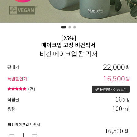
[25%]
메이크업 고정 비건픽서
비건 메이크업 캄 픽서
22,000
판매가
원
16,500
특별할인가
원
(
건)
구매금액별 사은품 보기
165
적립금
원
100ml
용량
비건 메이크업 캄 픽서
16,500
원