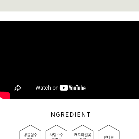
INGREDIENT
병풀잎수
사탕수수
캐모마일꽃
판테놀