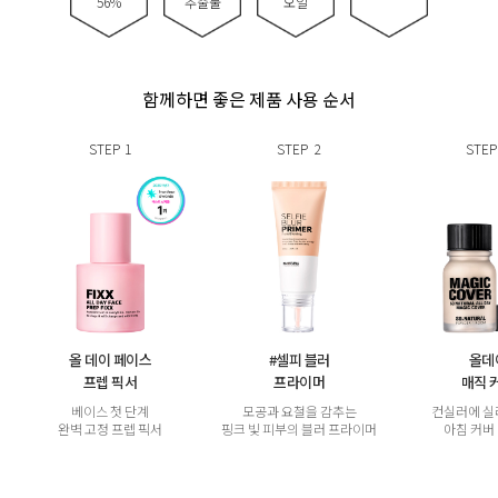
56%
추출물
오일
함께하면 좋은 제품 사용 순서
STEP
1
STEP
2
STEP
올 데이 페이스
#셀피 블러
올데
프렙 픽서
프라이머
매직 
베이스 첫 단계
모공과 요철을 감추는
컨실러에 실
완벽 고정 프렙 픽서
핑크 빛 피부의 블러 프라이머
아침 커버