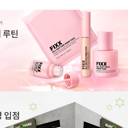
계
렙 루틴
 입점