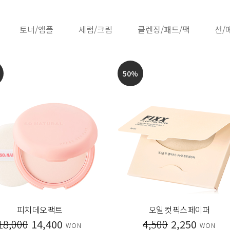
토너/앰플
세럼/크림
클렌징/패드/팩
선/
50
%
피치 데오 팩트
오일 컷 픽스 페이퍼
18,000
14,400
4,500
2,250
WON
WON