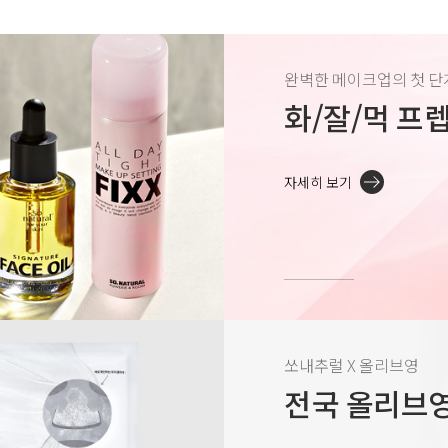
완벽한 메이크업의 첫 단
화/잘/먹 프
자세히 보기
쏘내추럴 X 올리브영
전국 올리브영