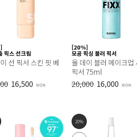
]
[20%]
춤 픽스 선크림
모공 픽싱 블러 픽서
이 선 픽서 스킨 핏 베
올 데이 블러 메이크업
픽서 75ml
000
16,500
20,000
16,000
WON
WON
20
%