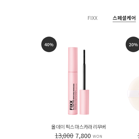
FIXX
스페셜케어
40
%
20
%
 아이라이너
올 데이 픽스 마스카라 리무버
00
13,000
7,800
WON
WON