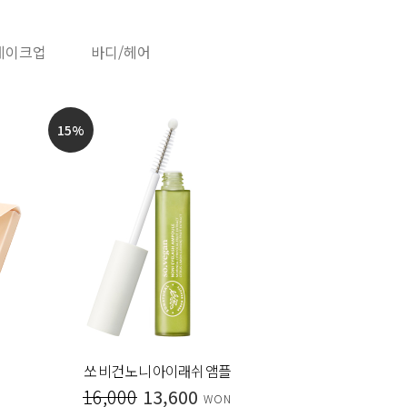
메이크업
바디/헤어
15
%
20
%
쏘 비건 노니 아이래쉬 앰플
시그니처
16,000
13,600
30,000
WON