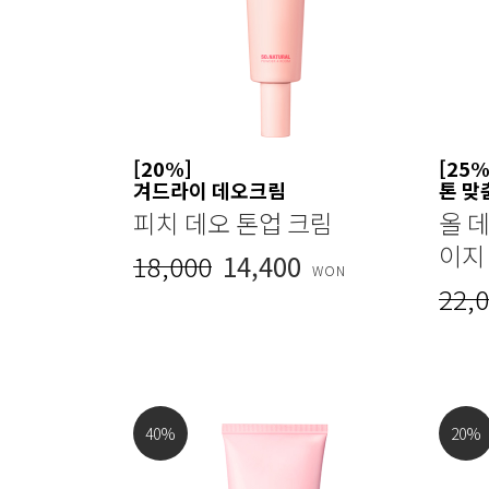
[20%]
[25%
겨드라이 데오크림
톤 맞
피치 데오 톤업 크림
올 데
이지
18,000
14,400
WON
22,
40
%
20
%