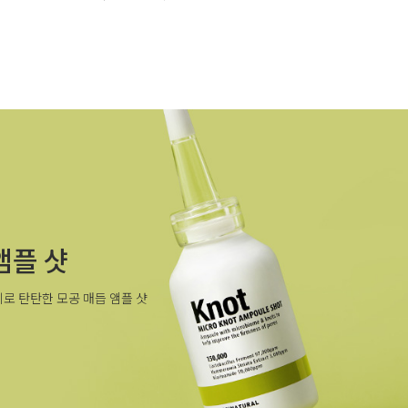
앰플 샷
로 탄탄한 모공 매듭 앰플 샷