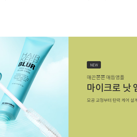
NEW
매끈쫀쫀 매듭앰플
마이크로 낫 
모공 교정부터 탄력 케어 설계