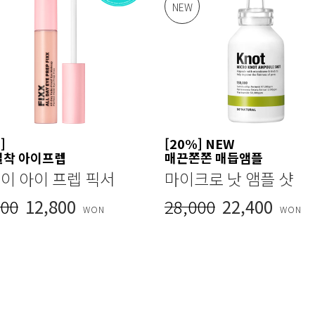
NEW
]
[20%] NEW
밀착 아이프렙
매끈쫀쫀 매듭앰플
데이 아이 프렙 픽서
마이크로 낫 앰플 샷
000
12,800
28,000
22,400
WON
WON