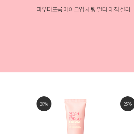
파우더포룸 메이크업 세팅 멀티 매직 실러
20
%
25
%