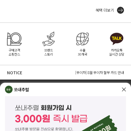
혜택 더보기
구매고객
브랜드
수출
카카오톡
쇼핑찬스
스토리
30개국
실시간 상담
[무이자] 8월 토스페이 무이자 할부안내
[무이자] 8월 PAYCO 혜택 안내
NOTICE
[무이자] 8월 무이자 할부 카드 안내
TOP
쏘내추럴 소개
회사위치
쇼룸소개
쏘내추럴
쏘내추럴(주)
서울시 강남구 논현로 140길 5 쏘내추럴빌딩 (논현동 74-26)
대표이사 조주호
개인정보보호책임자 김옥경
사업자등록번호 261-81-21889
통신판매업신고 제2014-서울강남-03442호
제품/배송 문의
help@sonatural.co.kr
마케팅 문의
marketing@sonatural.co.kr
본사 고객센터 문의
02-573-6769
(평일 10:00~18:00 / 점심시간 12:30~13:30)