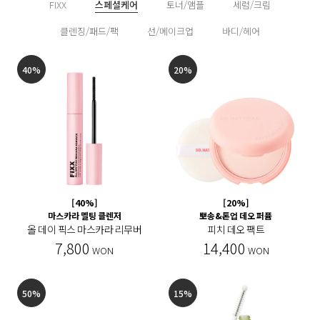
FIXX
스페셜케어
토너/앰플
세럼/크림
클렌징/패드/팩
선/메이크업
바디/헤어
40%
20%
[40%]
[20%]
마스카라 멜팅 클렌저
뽀송&톤업 데오 퍼퓸
올 데이 픽스 마스카라 리무버
피치 데오 팩트
7,800
14,400
WON
WON
50%
15%