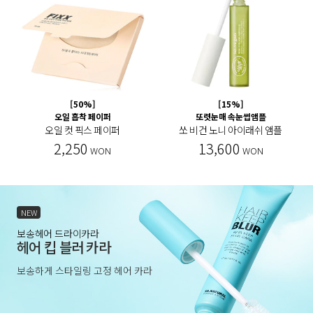
[50%]
[15%]
오일 흡착 페이퍼
또렷눈매 속눈썹앰플
오일 컷 픽스 페이퍼
쏘 비건 노니 아이래쉬 앰플
2,250
13,600
WON
WON
NEW
보송헤어 드라이카라
헤어 킵 블러 카라
보송하게 스타일링 고정 헤어 카라