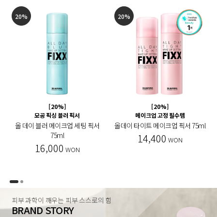
20%
20%
[20%]
[20%]
모공 픽싱 블러 픽서
메이크업 고정 필수템
올 데이 블러 메이크업 세팅 픽서
올데이 타이트 메이크업 픽서 75ml
75ml
14,400
WON
16,000
WON
피부 과학이 깨우는 피부 스스로의 힘
BRAND STORY