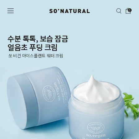
0
수분 톡톡, 보습 잠금
얼음초 푸딩 크림
쏘 비건 아이스플랜트 워터 크림