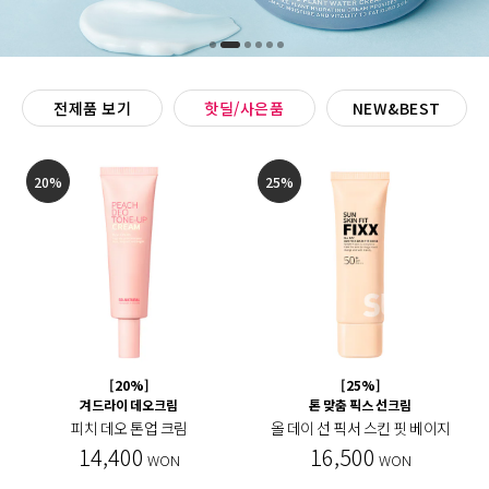
전제품 보기
핫딜/사은품
NEW&BEST
20%
25%
[20%]
[25%]
겨드라이 데오크림
톤 맞춤 픽스 선크림
피치 데오 톤업 크림
올 데이 선 픽서 스킨 핏 베이지
14,400
16,500
WON
WON