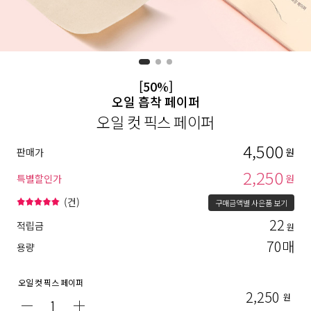
[50%]
오일 흡착 페이퍼
오일 컷 픽스 페이퍼
4,500
판매가
원
2,250
특별할인가
원
(
건)
구매금액별 사은품 보기
22
적립금
원
70매
용량
오일 컷 픽스 페이퍼
2,250
원