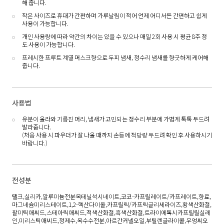
해 줍니다.
작은 사이즈로 휴대가 간편하며 가루날림이 적어 언제 어디서든 간편하고 쉽게
사용이 가능합니다.
개인 사용량에 따라 약간의 차이는 있을 수 있으나 매일 2회 사용 시 평균 8주 정
도 사용이 가능합니다.
프레시한 프루트 계열 머스크향으로 두피 냄새, 정수리 냄새를 향긋하게 케어해
줍니다.
사용법
유분이 올라와 기름진 머리, 냄새가 고민되는 정수리 부분에 가볍게 톡톡 두드려
발라줍니다.
(처음 사용 시 파우더가 잘 나올 때까지 손등에 적당량 두드려 확인 후 사용하시기
바랍니다.)
전성분
탤크,실리카,알루미늄전분옥테닐석시네이트,코코-카프릴레이트/카프레이트,향료,
마그네슘미리스테이트,1,2-헥산다이올,카프릴릭/카프릭글리세라이즈,황색산화철,
팔미틱애씨드,스테아릭애씨드,적색산화철,흑색산화철,트라이에톡시카프릴릴실레
인,미리스틱애씨드,정제수,옥수수전분,아르간커넬오일,부틸렌글라이콜,우엉씨오