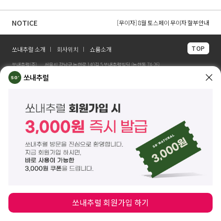
[무이자] 8월 무이자 할부 카드 안내
[무이자] 8월 토스페이 무이자 할부안내
NOTICE
[무이자] 8월 PAYCO 혜택 안내
TOP
쏘내추럴 소개
회사위치
쇼룸소개
쏘내추럴(주)
서울시 강남구 논현로 140길 5 쏘내추럴빌딩 (논현동 74-26)
대표이사 조주호
개인정보보호책임자 김옥경
쏘내추럴
사업자등록번호 261-81-21889
통신판매업신고 제2014-서울강남-03442호
제품/배송 문의
help@sonatural.co.kr
마케팅 문의
marketing@sonatural.co.kr
본사 고객센터 문의
02-573-6769
(평일 10:00~18:00 / 점심시간 12:30~13:30)
해외 수출 문의
MAIL
info@sonatural.co.kr
COPYRIGHT
©
SONATURAL.CO.KR
ALL RIGHT RESERVERD.
ENGLISH
CS CENTER
PC버전
쏘내추럴 회원가입 하기