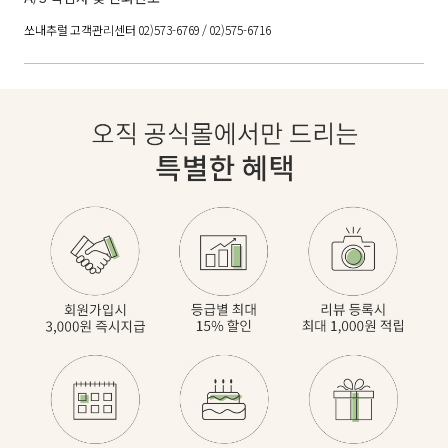
쏘내추럴 고객관리센터 02)573-6769 / 02)575-6716