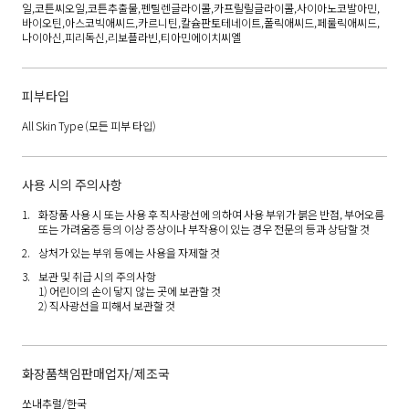
일,코튼씨오일,코튼추출물,펜틸렌글라이콜,카프릴릴글라이콜,사이아노코발아민,
바이오틴,아스코빅애씨드,카르니틴,칼슘판토테네이트,폴릭애씨드,페룰릭애씨드,
나이아신,피리독신,리보플라빈,티아민에이치씨엘
피부타입
All Skin Type
(모든 피부 타입)
사용 시의 주의사항
화장품 사용 시 또는 사용 후 직사광선에 의하여 사용 부위가 붉은 반점, 부어오름
또는 가려움증 등의 이상 증상이나 부작용이 있는 경우 전문의 등과 상담할 것
상처가 있는 부위 등에는 사용을 자제할 것
보관 및 취급 시의 주의사항
1) 어린이의 손이 닿지 않는 곳에 보관할 것
2) 직사광선을 피해서 보관할 것
화장품책임판매업자/제조국
쏘내추럴/한국