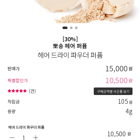
[30%]
뽀송 헤어 퍼퓸
헤어 드라이 파우더 퍼퓸
15,000
판매가
원
10,500
특별할인가
원
(
건)
구매금액별 사은품 보기
105
적립금
원
4g
용량
헤어 드라이 파우더 퍼퓸
10,500
원