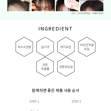
INGREDIENT
아르간커넬
옥수수전분
실리카
바이오틴
오일
코튼
코튼씨오일
추출물
함께하면 좋은 제품 사용 순서
STEP
1
STEP
2