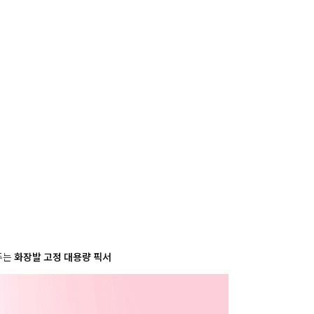
사
항
주는
화장발 고정 대용량 픽서