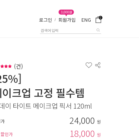
3,000원
0
로그인
회원가입
ENG
/
(
건)
25%]
메이크업 고정 필수템
데이 타이트 메이크업 픽서 120ml
24,000
매가
원
18,000
별할인가
원