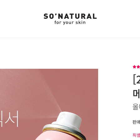
[
올
판
특