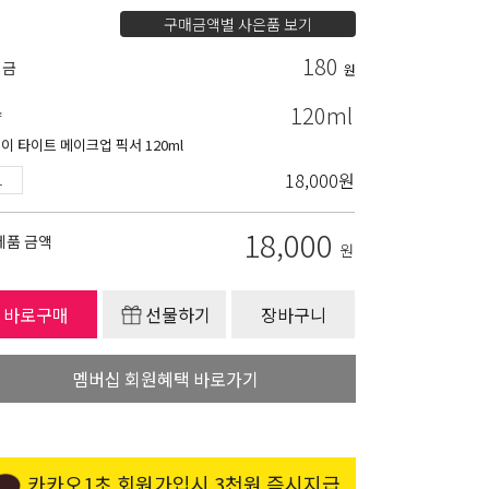
구매금액별 사은품 보기
180
립금
원
120ml
량
이 타이트 메이크업 픽서 120ml
18,000
원
18,000
제품 금액
원
바로구매
선물하기
장바구니
멤버십 회원혜택 바로가기
카카오1초 회원가입시 3천원 즉시지급