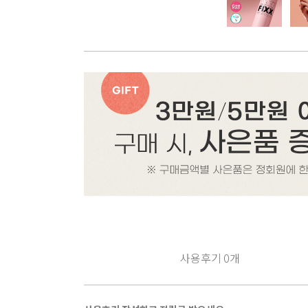
사용후기
0
개