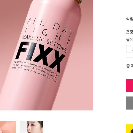
적
용
올데
총 