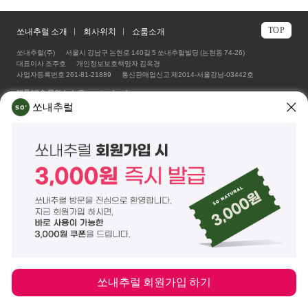
TOP
쏘내추럴 소개
회사위치
쇼룸소개
쏘내추럴(주)
서울시 강남구 논현로 140길 5 쏘내추럴빌딩 (논현동 74-26)
대표이사 조주호
개인정보보호책임자 김옥경
사업자등록번호 261-81-21889
통신판매업신고 제2014-서울강남-03442호
제품/배송 문의
help@sonatural.co.kr
마케팅 문의
marketing@sonatural.co.kr
쏘내추럴
본사 고객센터 문의
02-573-6769
(평일 10:00~18:00 / 점심시간 12:30~13:30)
해외 수출 문의
MAIL
info@sonatural.co.kr
COPYRIGHT
©
SONATURAL.CO.KR
ALL RIGHT RESERVERD.
ENGLISH
CS CENTER
PC버전
쏘내추럴 회원가입 하기