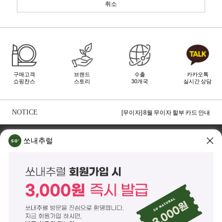
취소
구매고객
브랜드
수출
카카오톡
쇼핑찬스
스토리
30개국
실시간 상담
[무이자] 8월 토스페이 무이자 할부안내
[무이자] 8월 PAYCO 혜택 안내
NOTICE
[무이자] 8월 무이자 할부 카드 안내
TOP
쏘내추럴 소개
회사위치
쇼룸소개
쏘내추럴
쏘내추럴(주)
서울시 강남구 논현로 140길 5 쏘내추럴빌딩 (논현동 74-26)
대표이사 조주호
개인정보보호책임자 김옥경
사업자등록번호 261-81-21889
통신판매업신고 제2014-서울강남-03442호
제품/배송 문의
help@sonatural.co.kr
마케팅 문의
marketing@sonatural.co.kr
본사 고객센터 문의
02-573-6769
(평일 10:00~18:00 / 점심시간 12:30~13:30)
해외 수출 문의