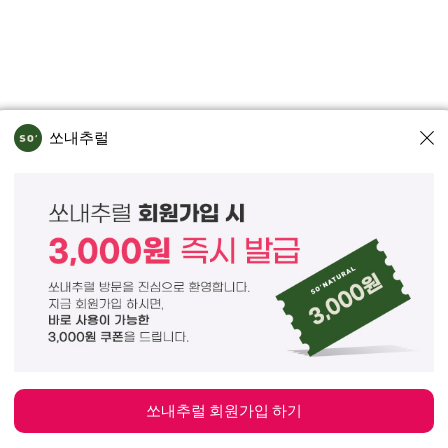
쏘내추럴
인정보처리방침
회사위치
동 74 - 26)
대표이사 조주호
개인정보보호책임자 김옥
서울강남 - 03442호
휴 마케팅 문의
marketing@sonatural.co.kr
HT RESERVERD.
쏘내추럴 회원가입 하기