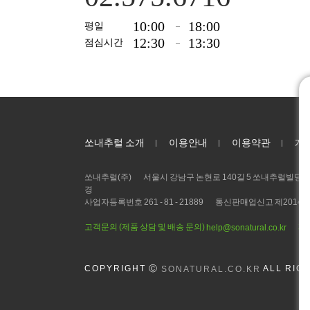
10:00
18:00
평일
12:30
13:30
점심시간
쏘내추럴 소개
이용안내
이용약관
개
쏘내추럴(주)
서울시 강남구 논현로 140길 5 쏘내추럴빌딩 (논현
경
사업자등록번호 261 - 81 - 21889
통신판매업신고 제2014 - 
고객문의 (제품 상담 및 배송 문의)
제
help@sonatural.co.kr
COPYRIGHT
Ⓒ
ALL RIG
SONATURAL.CO.KR