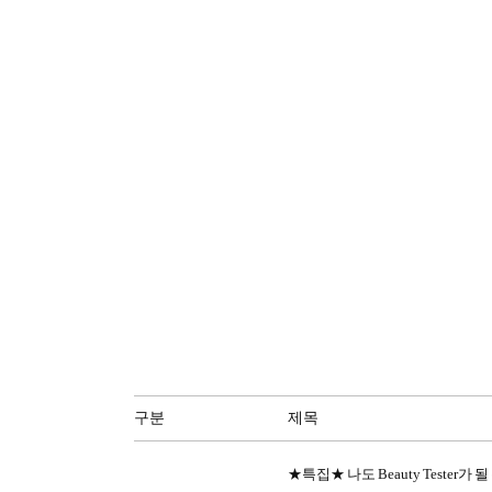
구분
제목
★특집★ 나도 Beauty Tester가 될 