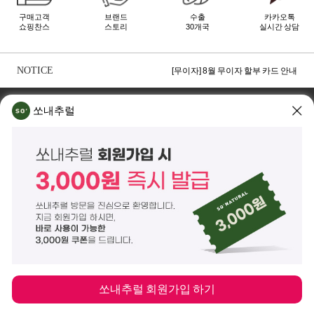
구매고객
브랜드
수출
카카오톡
쇼핑찬스
스토리
30개국
실시간 상담
[무이자] 8월 토스페이 무이자 할부안내
[무이자] 8월 PAYCO 혜택 안내
NOTICE
[무이자] 8월 무이자 할부 카드 안내
TOP
쏘내추럴 소개
회사위치
쇼룸소개
쏘내추럴
쏘내추럴(주)
서울시 강남구 논현로 140길 5 쏘내추럴빌딩 (논현동 74-26)
대표이사 조주호
개인정보보호책임자 김옥경
사업자등록번호 261-81-21889
통신판매업신고 제2014-서울강남-03442호
제품/배송 문의
help@sonatural.co.kr
마케팅 문의
marketing@sonatural.co.kr
본사 고객센터 문의
02-573-6769
(평일 10:00~18:00 / 점심시간 12:30~13:30)
해외 수출 문의
MAIL
info@sonatural.co.kr
COPYRIGHT
©
SONATURAL.CO.KR
ALL RIGHT RESERVERD.
ENGLISH
CS CENTER
PC버전
쏘내추럴 회원가입 하기