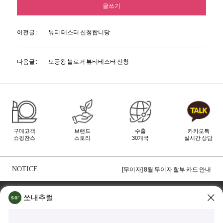
글쓰기
이전글 :
뷰티 테스터 신청합니당
다음글 :
모공왕 블로거 뷰티테스터 신청
구매고객
브랜드
수출
카카오톡
쇼핑찬스
스토리
30개국
실시간 상담
[무이자] 8월 토스페이 무이자 할부안내
[무이자] 8월 PAYCO 혜택 안내
NOTICE
[무이자] 8월 무이자 할부 카드 안내
TOP
쏘내추럴 소개
회사위치
쇼룸소개
쏘내추럴
쏘내추럴(주)
서울시 강남구 논현로 140길 5 쏘내추럴빌딩 (논현동 74-26)
대표이사 조주호
개인정보보호책임자 김옥경