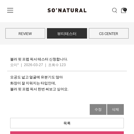
0
REVIEW
뷰티테스터
CS CENTER
블러 핏 프렙 픽서 테스터 신청합니다.
오미*
|
2026-03-27
|
조회수 123
모공도 넓고 얼굴에 유분기도 많아
화장이 잘 지워지는 타입인데,
블러 핏 프렙 픽서 한번 써보고 싶어요.
수정
삭제
목록