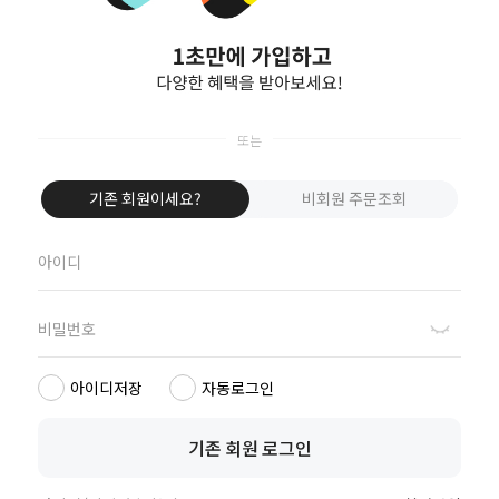
회원이 되시면 빠른 신상품 정보와 다양한 할인 혜택을 받으실 수 있습니다.
회원가입
기존 회원이세요?
비회원 주문조회
구매고객
브랜드
수출
카카오톡
쇼핑찬스
스토리
30개국
실시간 상담
[무이자] 8월 토스페이 무이자 할부안내
[무이자] 8월 PAYCO 혜택 안내
NOTICE
[무이자] 8월 무이자 할부 카드 안내
TOP
쏘내추럴 소개
회사위치
쇼룸소개
쏘내추럴
아이디저장
자동로그인
쏘내추럴(주)
서울시 강남구 논현로 140길 5 쏘내추럴빌딩 (논현동 74-26)
대표이사 조주호
개인정보보호책임자 김옥경
사업자등록번호 261-81-21889
통신판매업신고 제2014-서울강남-03442호
기존 회원 로그인
제품/배송 문의
help@sonatural.co.kr
마케팅 문의
marketing@sonatural.co.kr