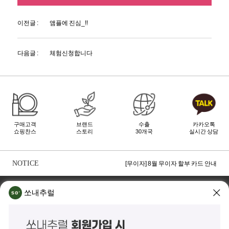
이전글 :
앰플에 진심_!!
다음글 :
체험신청합니다
구매고객
브랜드
수출
카카오톡
쇼핑찬스
스토리
30개국
실시간 상담
[무이자] 8월 토스페이 무이자 할부안내
[무이자] 8월 PAYCO 혜택 안내
NOTICE
[무이자] 8월 무이자 할부 카드 안내
TOP
쏘내추럴 소개
회사위치
쇼룸소개
쏘내추럴
쏘내추럴(주)
서울시 강남구 논현로 140길 5 쏘내추럴빌딩 (논현동 74-26)
대표이사 조주호
개인정보보호책임자 김옥경
사업자등록번호 261-81-21889
통신판매업신고 제2014-서울강남-03442호