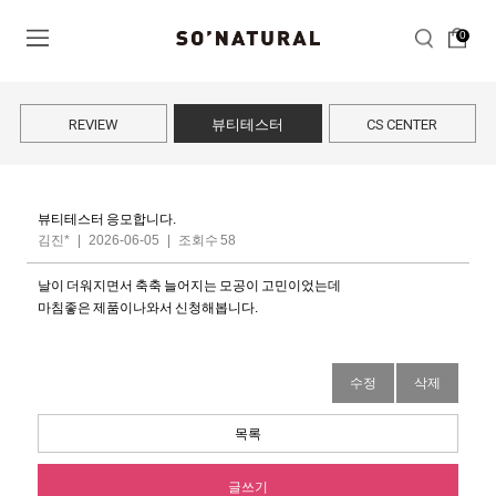
0
REVIEW
뷰티테스터
CS CENTER
뷰티테스터 응모합니다.
김진*
|
2026-06-05
|
조회수 58
날이 더워지면서 축축 늘어지는 모공이 고민이었는데
마침좋은 제품이나와서 신청해봅니다.
수정
삭제
목록
글쓰기