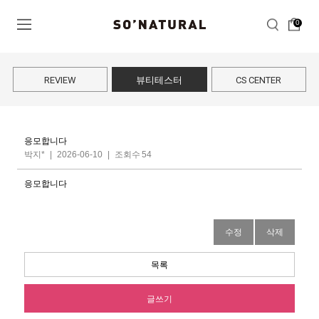
0
REVIEW
뷰티테스터
CS CENTER
응모합니다
박지*
|
2026-06-10
|
조회수 54
응모합니다
수정
삭제
목록
글쓰기