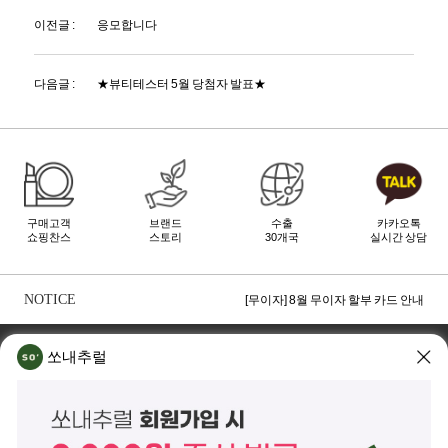
이전글 :
응모합니다
다음글 :
★뷰티테스터 5월 당첨자 발표★
구매고객
브랜드
수출
카카오톡
쇼핑찬스
스토리
30개국
실시간 상담
[무이자] 8월 토스페이 무이자 할부안내
[무이자] 8월 PAYCO 혜택 안내
NOTICE
[무이자] 8월 무이자 할부 카드 안내
TOP
쏘내추럴 소개
회사위치
쇼룸소개
쏘내추럴
쏘내추럴(주)
서울시 강남구 논현로 140길 5 쏘내추럴빌딩 (논현동 74-26)
대표이사 조주호
개인정보보호책임자 김옥경
사업자등록번호 261-81-21889
통신판매업신고 제2014-서울강남-03442호
제품/배송 문의
help@sonatural.co.kr