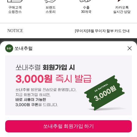
구매고객
브랜드
수출
카카오톡
쇼핑찬스
스토리
30개국
실시간 상담
[무이자] 8월 토스페이 무이자 할부안내
[무이자] 8월 PAYCO 혜택 안내
NOTICE
[무이자] 8월 무이자 할부 카드 안내
TOP
쏘내추럴 소개
회사위치
쇼룸소개
쏘내추럴
쏘내추럴(주)
서울시 강남구 논현로 140길 5 쏘내추럴빌딩 (논현동 74-26)
대표이사 조주호
개인정보보호책임자 김옥경
사업자등록번호 261-81-21889
통신판매업신고 제2014-서울강남-03442호
제품/배송 문의
help@sonatural.co.kr
마케팅 문의
marketing@sonatural.co.kr
본사 고객센터 문의
02-573-6769
(평일 10:00~18:00 / 점심시간 12:30~13:30)
해외 수출 문의
MAIL
info@sonatural.co.kr
COPYRIGHT
©
SONATURAL.CO.KR
ALL RIGHT RESERVERD.
ENGLISH
CS CENTER
PC버전
쏘내추럴 회원가입 하기