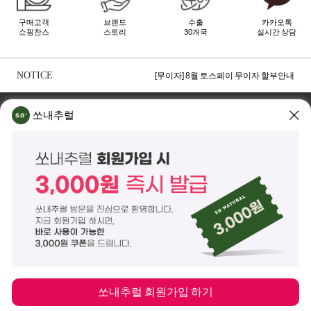
구매고객
브랜드
수출
카카오톡
쇼핑찬스
스토리
30개국
실시간 상담
[무이자] 8월 PAYCO 혜택 안내
[무이자] 8월 무이자 할부 카드 안내
NOTICE
[무이자] 8월 토스페이 무이자 할부안내
TOP
쏘내추럴 소개
회사위치
쇼룸소개
쏘내추럴
쏘내추럴(주)
서울시 강남구 논현로 140길 5 쏘내추럴빌딩 (논현동 74-26)
대표이사 조주호
개인정보보호책임자 김옥경
사업자등록번호 261-81-21889
통신판매업신고 제2014-서울강남-03442호
제품/배송 문의
help@sonatural.co.kr
마케팅 문의
marketing@sonatural.co.kr
본사 고객센터 문의
02-573-6769
(평일 10:00~18:00 / 점심시간 12:30~13:30)
해외 수출 문의
MAIL
info@sonatural.co.kr
COPYRIGHT
©
SONATURAL.CO.KR
ALL RIGHT RESERVERD.
ENGLISH
CS CENTER
PC버전
쏘내추럴 회원가입 하기