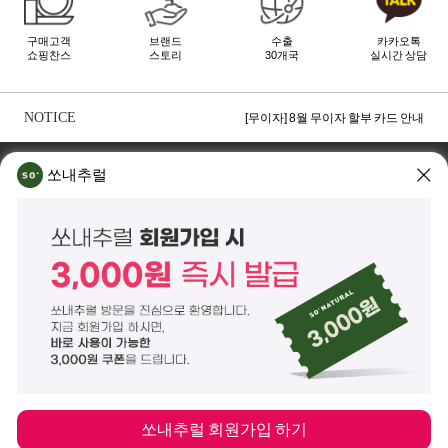
구매고객
브랜드
수출
카카오톡
쇼핑찬스
스토리
30개국
실시간 상담
[무이자] 8월 토스페이 무이자 할부안내
[무이자] 8월 PAYCO 혜택 안내
NOTICE
[무이자] 8월 무이자 할부 카드 안내
TOP
쏘내추럴 소개
회사위치
쇼룸소개
쏘내추럴
쏘내추럴(주)
서울시 강남구 논현로 140길 5 쏘내추럴빌딩 (논현동 74-26)
대표이사 조주호
개인정보보호책임자 김옥경
사업자등록번호 261-81-21889
통신판매업신고 제2014-서울강남-03442호
제품/배송 문의
help@sonatural.co.kr
마케팅 문의
marketing@sonatural.co.kr
본사 고객센터 문의
02-573-6769
(평일 10:00~18:00 / 점심시간 12:30~13:30)
해외 수출 문의
MAIL
info@sonatural.co.kr
COPYRIGHT
©
SONATURAL.CO.KR
ALL RIGHT RESERVERD.
ENGLISH
CS CENTER
PC버전
쏘내추럴 회원가입 하기