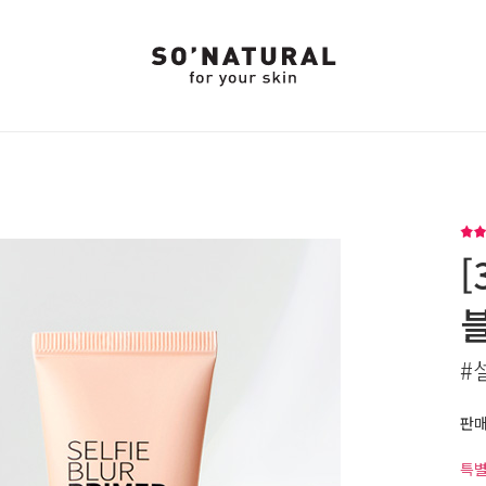
[
#
판
특