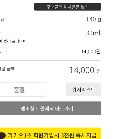
구매금액별 사은품 보기
140
립금
원
30ml
량
피 블러 프라이머
14,000
원
14,000
제품 금액
원
품절
위시리스트
멤버십 회원혜택 바로가기
카카오1초 회원가입시 3천원 즉시지급