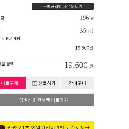
구매금액별 사은품 보기
196
립금
원
35ml
량
 필 팅글 세럼
19,600
원
19,600
제품 금액
원
바로구매
선물하기
장바구니
멤버십 회원혜택 바로가기
카카오1초 회원가입시 3천원 즉시지급