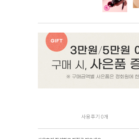
사용후기
0
개