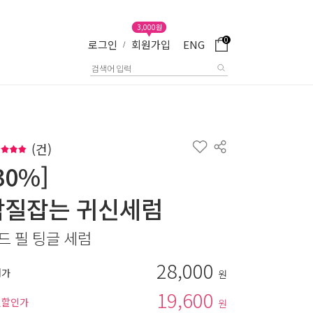
3,000원
0
로그인
회원가입
ENG
/
(
건)
30%]
각질잡는 귀신세럼
드 필 팅글 세럼
28,000
매가
원
19,600
별할인가
원