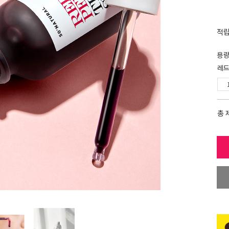
적
용
레드
총 