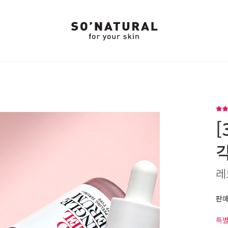
[
레
판
특