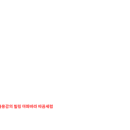
사
항
사용감의 필링 아파바라 따끔세럼