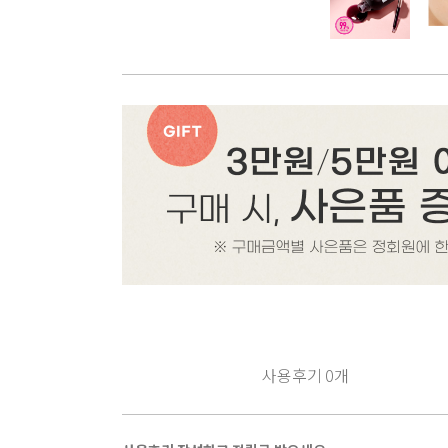
사용후기
0
개