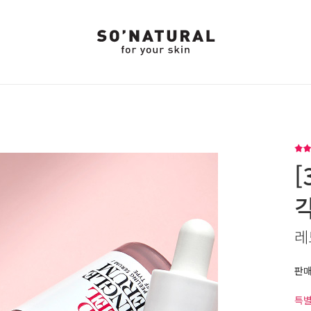
[
레
판
특