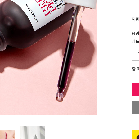
적
용
레드
총 