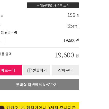
구매금액별 사은품 보기
196
립금
원
35ml
량
 필 팅글 세럼
19,600
원
19,600
제품 금액
원
바로구매
선물하기
장바구니
멤버십 회원혜택 바로가기
카카오1초 회원가입시 3천원 즉시지급