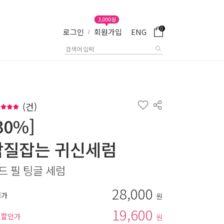
3,000원
0
로그인
회원가입
ENG
/
(
건)
30%]
각질잡는 귀신세럼
드 필 팅글 세럼
28,000
매가
원
19,600
별할인가
원