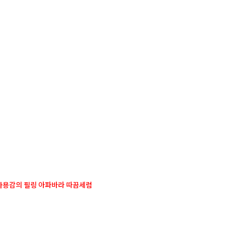
사
항
사용감의 필링 아파바라 따끔세럼