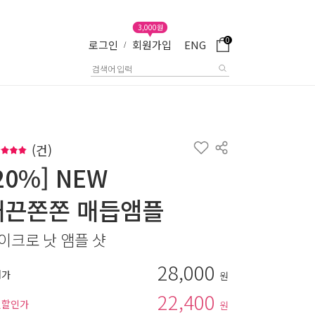
3,000원
0
로그인
회원가입
ENG
/
(
건)
20%] NEW
매끈쫀쫀 매듭앰플
이크로 낫 앰플 샷
28,000
매가
원
22,400
별할인가
원