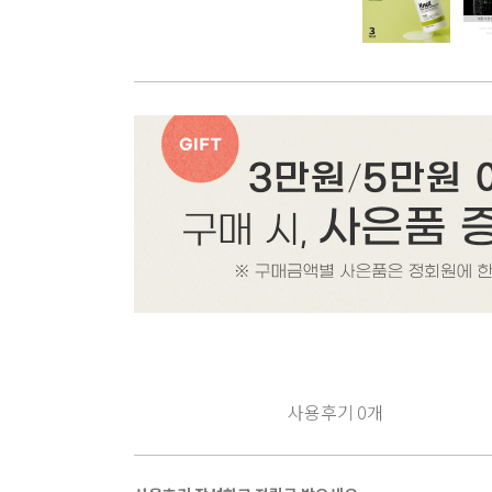
사용후기
0
개