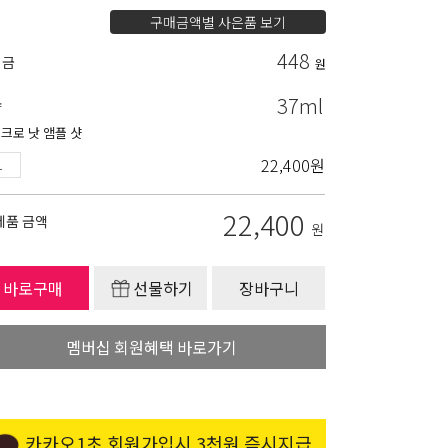
구매금액별 사은품 보기
448
립금
원
37ml
량
크로 낫 앰플 샷
22,400
원
22,400
제품 금액
원
바로구매
선물하기
장바구니
멤버십 회원혜택 바로가기
카카오1초 회원가입시 3천원 즉시지급