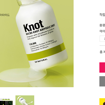
적
용
마이
총 