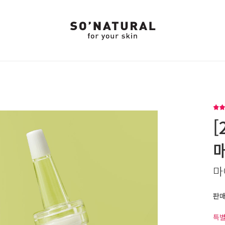
[
마
판
특