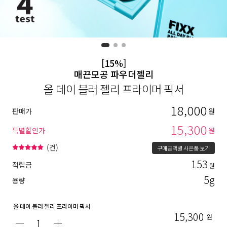
[15%]
매끈모공 파우더젤리
올 데이 블러 젤리 프라이머 픽서
18,000
판매가
원
15,300
특별할인가
원
(
건)
구매금액별 사은품 보기
153
적립금
원
5g
용량
올 데이 블러 젤리 프라이머 픽서
15,300
원