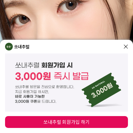
쏘내추럴
쏘내추럴 회원가입 하기