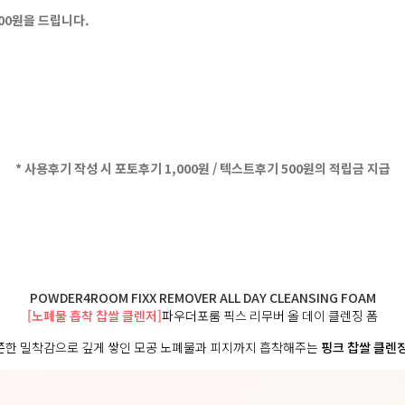
500원을 드립니다.
* 사용후기 작성 시 포토후기 1,000원 / 텍스트후기 500원의 적립금 지급
POWDER4ROOM FIXX REMOVER ALL DAY CLEANSING FOAM
[노폐물 흡착 찹쌀 클렌저]
파우더포룸 픽스 리무버 올 데이 클렌징 폼
쫀한 밀착감으로 깊게 쌓인 모공 노폐물과 피지까지 흡착해주는
핑크 찹쌀 클렌징