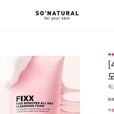
[
픽
판
특