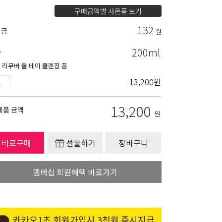
구매금액별 사은품 보기
132
립금
원
200ml
량
 리무버 올 데이 클렌징 폼
13,200
원
13,200
제품 금액
원
바로구매
선물하기
장바구니
멤버십 회원혜택 바로가기
카카오1초 회원가입시 3천원 즉시지급