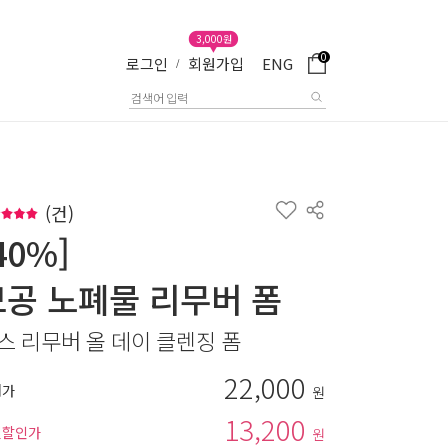
3,000원
0
로그인
회원가입
ENG
/
(
건)
40%]
모공 노폐물 리무버 폼
스 리무버 올 데이 클렌징 폼
22,000
매가
원
13,200
별할인가
원