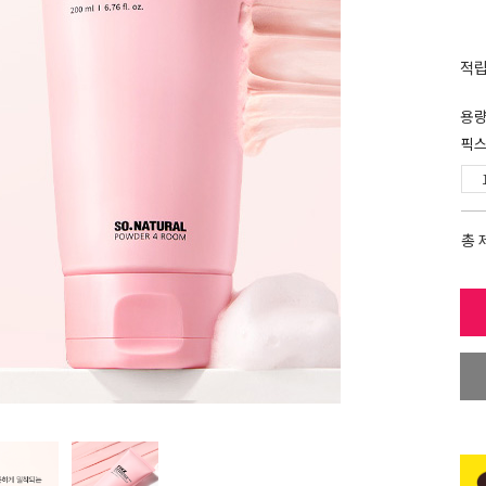
적
용
픽스
총 