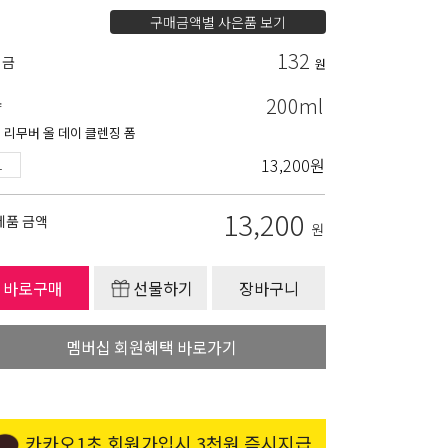
구매금액별 사은품 보기
132
립금
원
200ml
량
 리무버 올 데이 클렌징 폼
13,200
원
13,200
제품 금액
원
바로구매
선물하기
장바구니
멤버십 회원혜택 바로가기
카카오1초 회원가입시 3천원 즉시지급