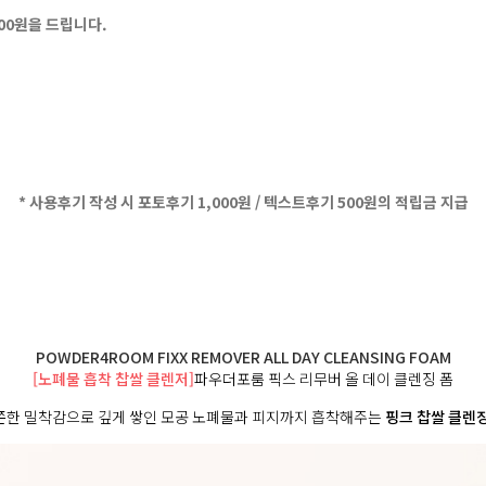
500원을 드립니다.
* 사용후기 작성 시 포토후기 1,000원 / 텍스트후기 500원의 적립금 지급
POWDER4ROOM FIXX REMOVER ALL DAY CLEANSING FOAM
[노폐물 흡착 찹쌀 클렌저]
파우더포룸 픽스 리무버 올 데이 클렌징 폼
쫀한 밀착감으로 깊게 쌓인 모공 노폐물과 피지까지 흡착해주는
핑크 찹쌀 클렌징