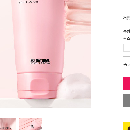
적
용
픽스
총 