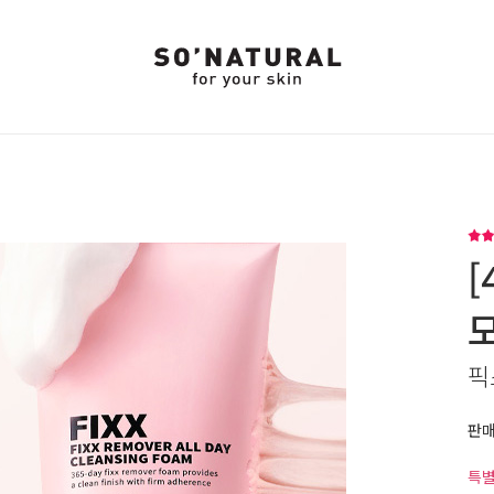
[
픽
판
특