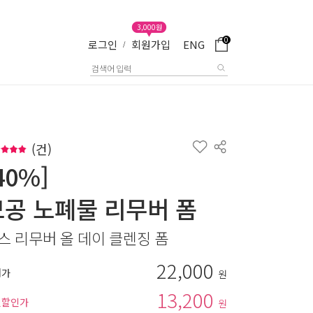
3,000원
0
로그인
회원가입
ENG
/
(
건)
40%]
모공 노폐물 리무버 폼
스 리무버 올 데이 클렌징 폼
22,000
매가
원
13,200
별할인가
원