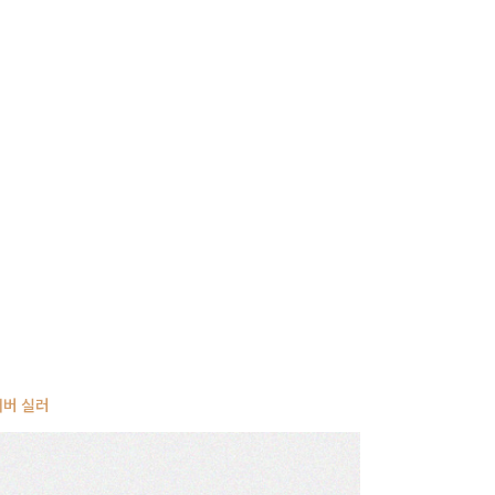
사
항
커버 실러