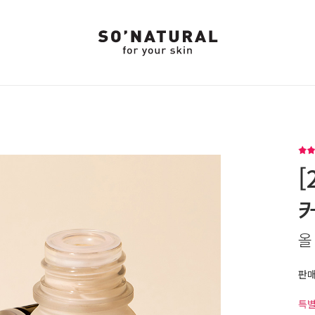
[
올
판
특