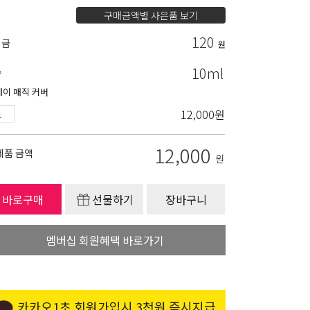
구매금액별 사은품 보기
120
립금
원
10ml
량
데이 매직 커버
12,000
원
12,000
제품 금액
원
바로구매
선물하기
장바구니
멤버십 회원혜택 바로가기
카카오1초 회원가입시 3천원 즉시지급