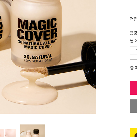
적
용
올 
총 