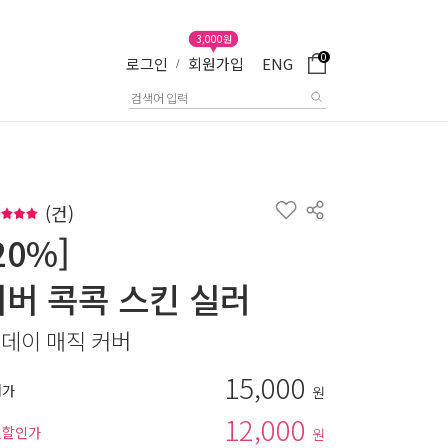
3,000원
0
로그인
회원가입
ENG
/
(
건)
20%]
커버 콕콕 스킨 실러
 데이 매직 커버
15,000
매가
원
12,000
별할인가
원