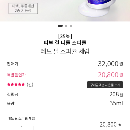
[35%]
피부 결 니들 스피큘
레드 필 스피큘 세럼
32,000
판매가
원
20,800
특별할인가
원
(
건)
구매금액별 사은품 보기
208
적립금
원
35ml
용량
레드 필 스피큘 세럼
20,800
원