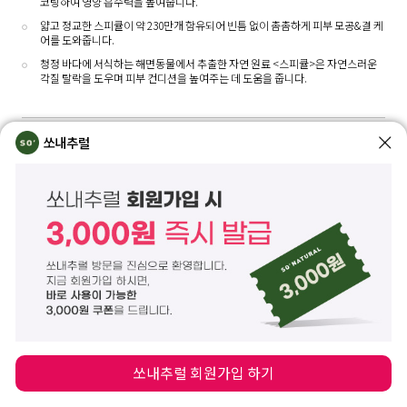
코팅하여 영양 흡수력을 높여줍니다.
얇고 정교한 스피큘이 약 230만개 함유되어 빈틈 없이 촘촘하게 피부 모공&결 케
어를 도와줍니다.
청정 바다에 서식하는 해면동물에서 추출한 자연 원료 <스피큘>은 자연스러운
각질 탈락을 도우며 피부 컨디션을 높여주는 데 도움을 줍니다.
쏘내추럴
사용법
세럼 단계에서 적당량 덜어 눈가를 제외하여 피부에 부드럽게 펴 바른 후 누르며
충분히 흡수시켜 줍니다. (스피큘 세럼 사용 후 보습 제품을 사용하여 마무리하면
더욱 좋습니다.)
전성분
정제수, 글리세린, 다이프로필렌글라이콜, 부틸렌글라이콜, 1,2-헥산다이올, 나이아
신아마이드, 글리세레스-26, 카프릴릭/카프릭트라이글리세라이드, 하이드롤라이즈
드해면(2,200ppm), 바쿠치올, 콜라겐추출물, 글루코노락톤, 카프릴로일살리실릭
애씨드, 지모뿌리추출물, 코코-카프릴레이트/카프레이트, 폴리글리세릴-3다이스테
아레이트, 에리스리톨, 에틸헥실팔미테이트, 하이드로제네이티드폴리데센, 글리세
쏘내추럴 회원가입 하기
릴스테아레이트, 베타인, 소듐폴리아크릴로일다이메틸타우레이트, 소듐아크릴레이
트/소듐아크릴로일다이메틸타우레이트코폴리머, 소듐폴리아크릴레이트, 폴리아이
소부텐, 프로판다이올, 글리세릴스테아레이트시트레이트, 에틸헥실글리세린, 향료,