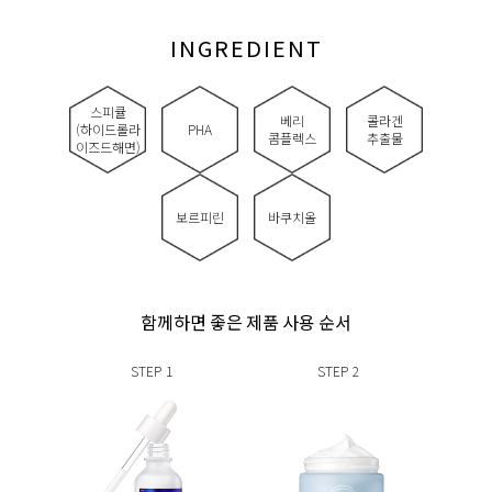
INGREDIENT
스피큘
베리
콜라겐
(하이드롤라
PHA
콤플렉스
추출물
이즈드해면)
보르피린
바쿠치올
함께하면 좋은 제품 사용 순서
STEP
1
STEP
2