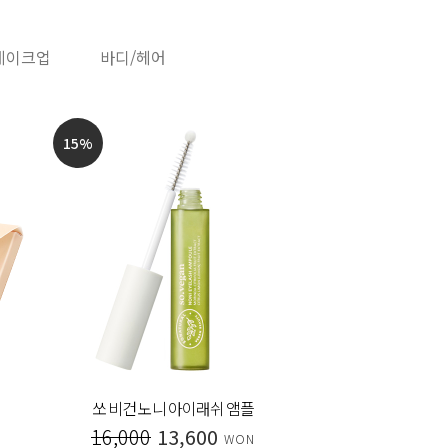
메이크업
바디/헤어
15
%
20
%
쏘 비건 노니 아이래쉬 앰플
시그니처
16,000
13,600
30,000
WON