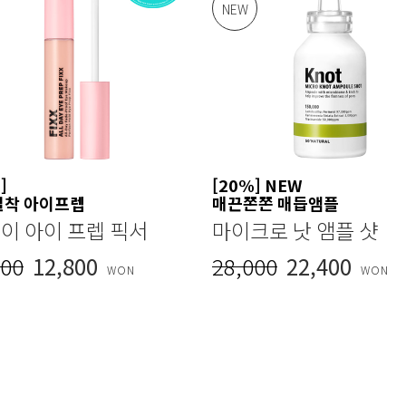
NEW
]
[20%] NEW
밀착 아이프렙
매끈쫀쫀 매듭앰플
데이 아이 프렙 픽서
마이크로 낫 앰플 샷
000
12,800
28,000
22,400
WON
WON