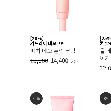
[20%]
[25%
겨드라이 데오크림
톤 맞
피치 데오 톤업 크림
올 데
이지
18,000
14,400
WON
22,
40
%
20
%