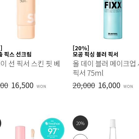
]
[20%]
춤 픽스 선크림
모공 픽싱 블러 픽서
이 선 픽서 스킨 핏 베
올 데이 블러 메이크업
픽서 75ml
000
16,500
20,000
16,000
WON
WON
20
%