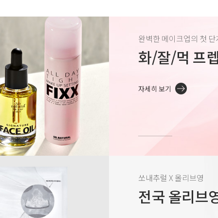
완벽한 메이크업의 첫 단
화/잘/먹 프
자세히 보기
쏘내추럴 X 올리브영
전국 올리브영