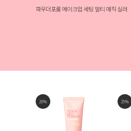
파우더포룸 메이크업 세팅 멀티 매직 실러
20
%
25
%