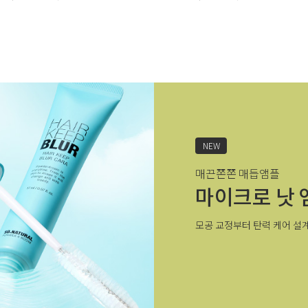
NEW
매끈쫀쫀 매듭앰플
마이크로 낫 
모공 교정부터 탄력 케어 설계