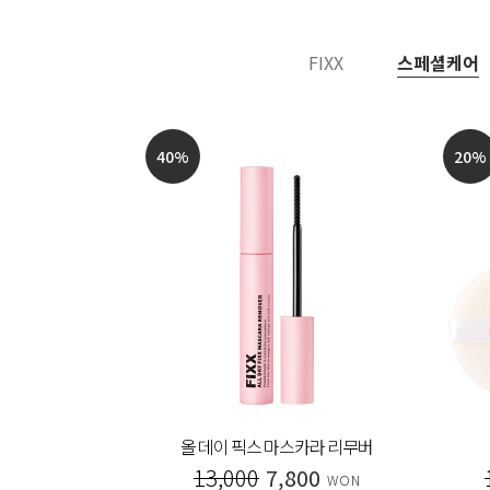
FIXX
스페셜케어
40
%
20
%
 아이라이너
올 데이 픽스 마스카라 리무버
00
13,000
7,800
WON
WON