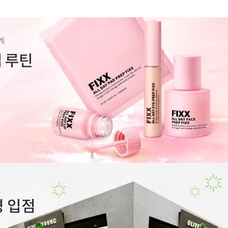
계
렙 루틴
 입점