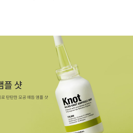
앰플 샷
로 탄탄한 모공 매듭 앰플 샷