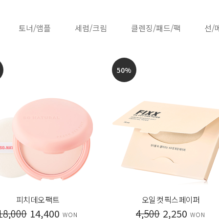
토너/앰플
세럼/크림
클렌징/패드/팩
선/
50
%
피치 데오 팩트
오일 컷 픽스 페이퍼
18,000
14,400
4,500
2,250
WON
WON