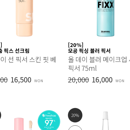
]
[20%]
춤 픽스 선크림
모공 픽싱 블러 픽서
이 선 픽서 스킨 핏 베
올 데이 블러 메이크업
픽서 75ml
000
16,500
20,000
16,000
WON
WON
20
%