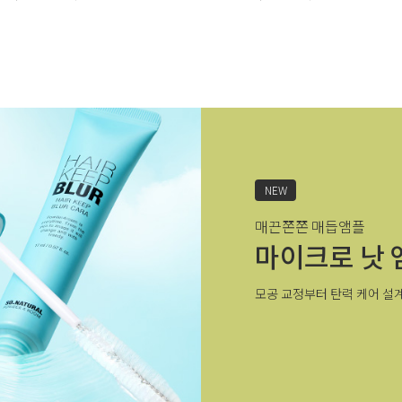
NEW
매끈쫀쫀 매듭앰플
마이크로 낫 
모공 교정부터 탄력 케어 설계