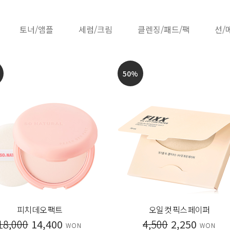
토너/앰플
세럼/크림
클렌징/패드/팩
선/
50
%
피치 데오 팩트
오일 컷 픽스 페이퍼
18,000
14,400
4,500
2,250
WON
WON