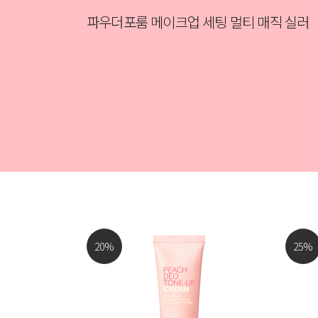
파우더포룸 메이크업 세팅 멀티 매직 실러
20
%
25
%