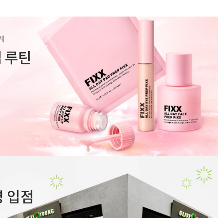
계
렙 루틴
 입점