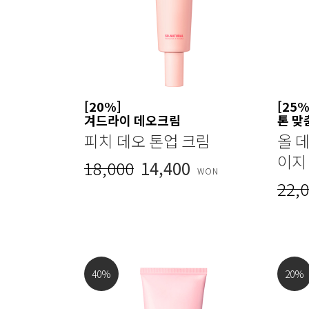
[20%]
[25%
겨드라이 데오크림
톤 맞
피치 데오 톤업 크림
올 데
이지
18,000
14,400
WON
22,
40
%
20
%