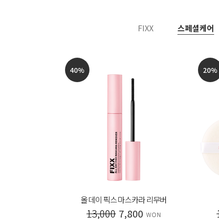
FIXX
스페셜케어
40
%
20
%
 아이라이너
올 데이 픽스 마스카라 리무버
00
13,000
7,800
WON
WON