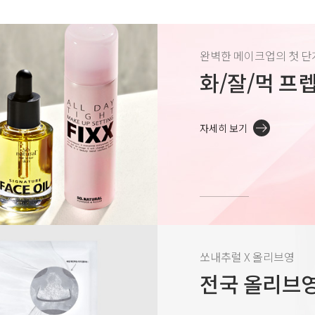
완벽한 메이크업의 첫 단
화/잘/먹 프
자세히 보기
쏘내추럴 X 올리브영
전국 올리브영