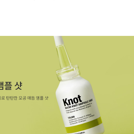
앰플 샷
로 탄탄한 모공 매듭 앰플 샷