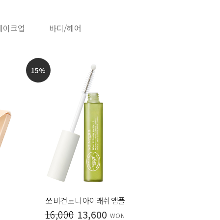
메이크업
바디/헤어
15
%
20
%
쏘 비건 노니 아이래쉬 앰플
시그니처
16,000
13,600
30,000
WON