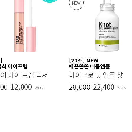
NEW
]
[20%] NEW
밀착 아이프렙
매끈쫀쫀 매듭앰플
데이 아이 프렙 픽서
마이크로 낫 앰플 샷
000
12,800
28,000
22,400
WON
WON