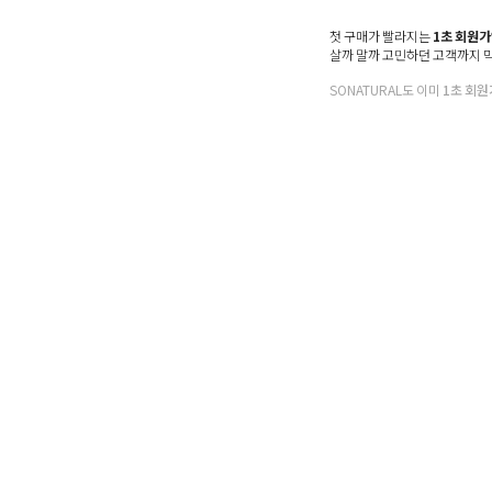
첫 구매가 빨라지는
1초 회원
살까 말까 고민하던 고객까지 
SONATURAL도 이미
1초 회