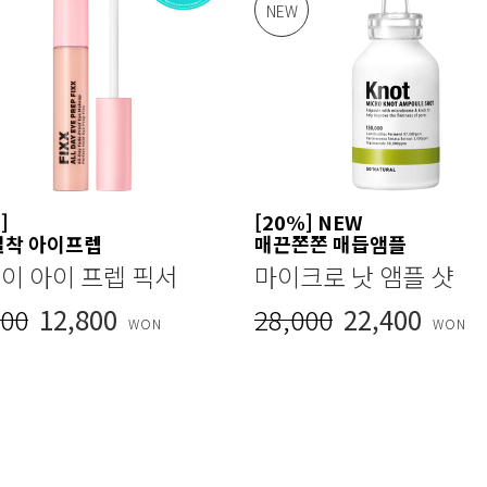
NEW
]
[20%] NEW
밀착 아이프렙
매끈쫀쫀 매듭앰플
데이 아이 프렙 픽서
마이크로 낫 앰플 샷
000
12,800
28,000
22,400
WON
WON