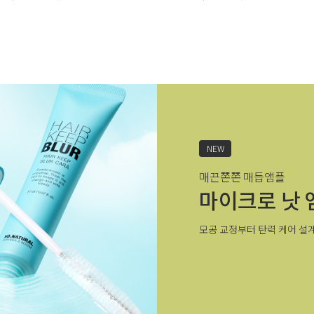
NEW
매끈쫀쫀 매듭앰플
마이크로 낫 
모공 교정부터 탄력 케어 설계