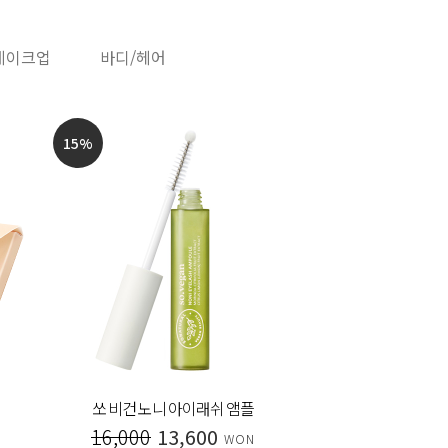
메이크업
바디/헤어
15
%
20
%
쏘 비건 노니 아이래쉬 앰플
시그니처
16,000
13,600
30,000
WON