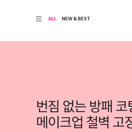
7
ALL
NEW & BEST
수분 톡톡, 보습
얼음초 푸딩 크