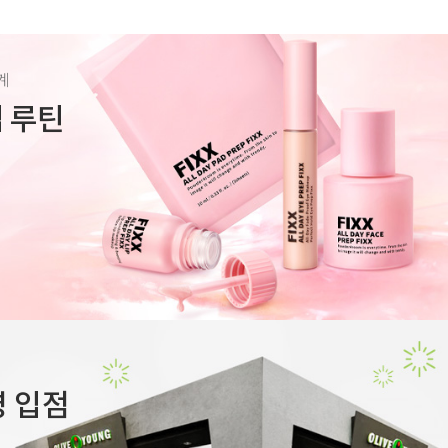
계
렙 루틴
 입점