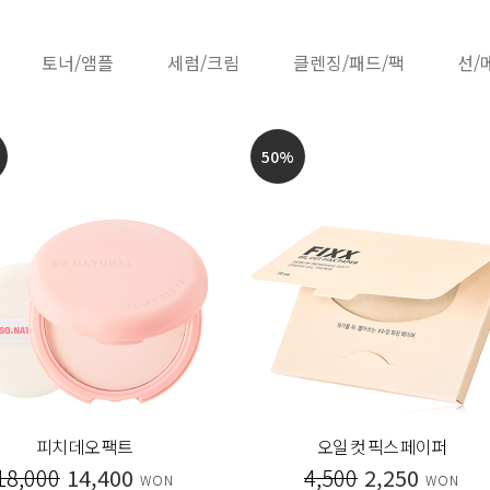
토너/앰플
세럼/크림
클렌징/패드/팩
선/
50
%
피치 데오 팩트
오일 컷 픽스 페이퍼
18,000
14,400
4,500
2,250
WON
WON