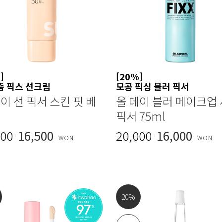
]
[20%]
춤 픽스 선크림
모공 픽싱 블러 픽서
이 선 픽서 스킨 핏 베
올 데이 블러 메이크업
픽서 75ml
000
16,500
20,000
16,000
WON
WON
20
%