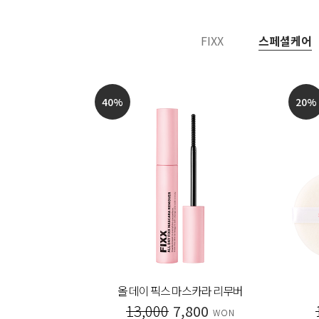
FIXX
스페셜케어
40
%
20
%
 아이라이너
올 데이 픽스 마스카라 리무버
00
13,000
7,800
WON
WON