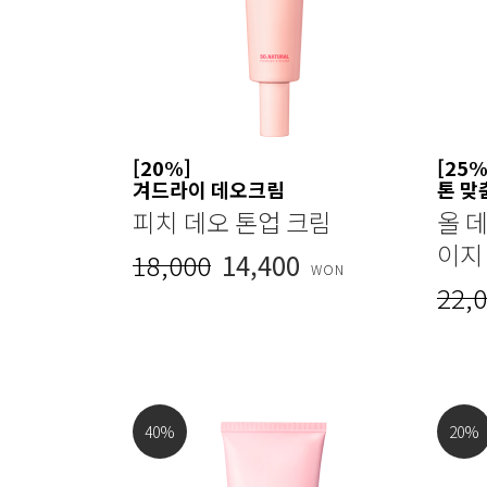
[20%]
[25%
겨드라이 데오크림
톤 맞
피치 데오 톤업 크림
올 데
이지
18,000
14,400
WON
22,
40
%
20
%