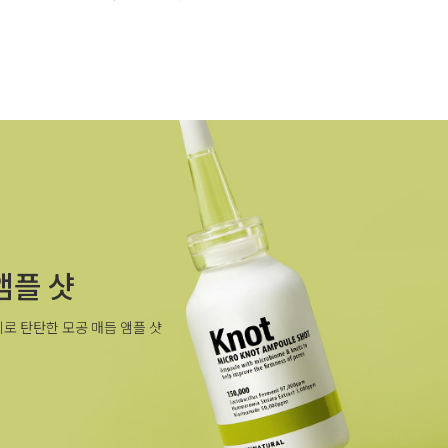
앰플 샷
로 탄탄한 모공 매듭 앰플 샷