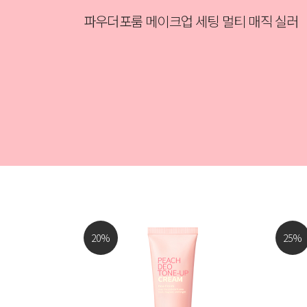
쏘 비건 아이스플랜트 워터 크림
20
%
25
%