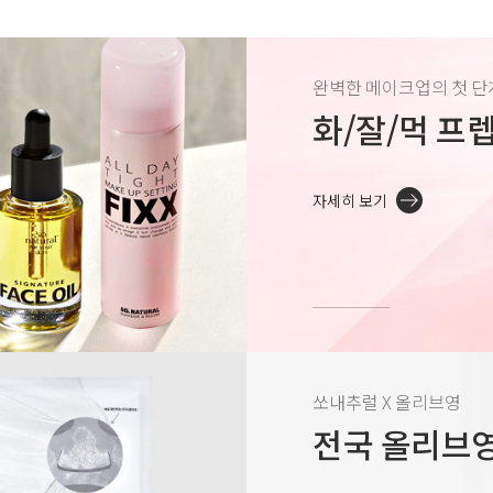
완벽한 메이크업의 첫 단
화/잘/먹 프
자세히 보기
쏘내추럴 X 올리브영
전국 올리브영