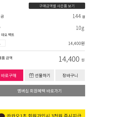
구매금액별 사은품 보기
144
립금
원
10g
량
 데오 팩트
14,400
원
14,400
제품 금액
원
바로구매
선물하기
장바구니
멤버십 회원혜택 바로가기
카카오1초 회원가입시 3천원 즉시지급