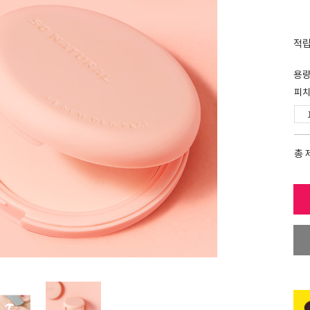
적
용
피치
총 