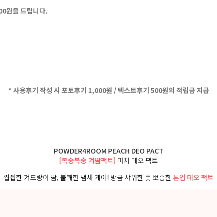
500원을 드립니다.
* 사용후기 작성 시 포토후기 1,000원 / 텍스트후기 500원의 적립금 지급
POWDER4ROOM PEACH DEO PACT
[복숭복숭 겨땀팩트]
피치 데오 팩트
찝찝한 겨드랑이 땀, 불쾌한 냄새 케어! 방금 샤워한 듯 뽀송한
톤업 데오 팩트