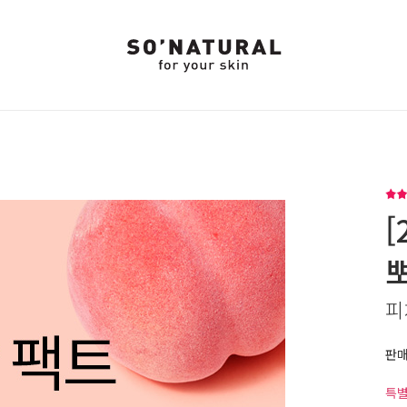
[
피
판
특