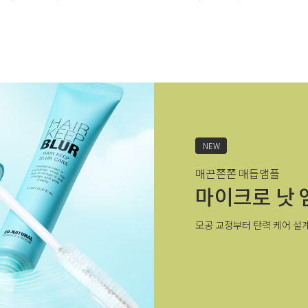
NEW
매끈쫀쫀 매듭앰플
마이크로 낫 
모공 교정부터 탄력 케어 설계