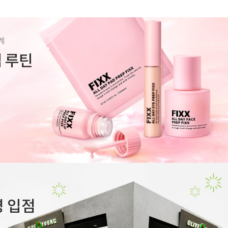
계
렙 루틴
 입점