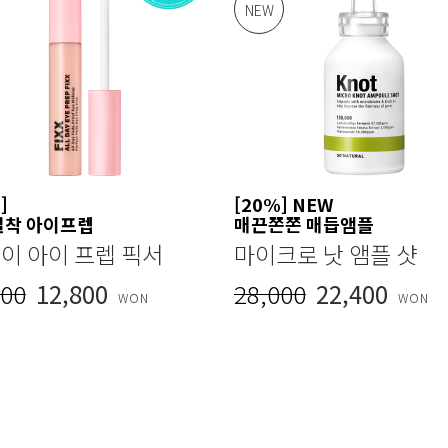
NEW
]
[20%] NEW
밀착 아이프렙
매끈쫀쫀 매듭앰플
데이 아이 프렙 픽서
마이크로 낫 앰플 샷
000
12,800
28,000
22,400
WON
WON