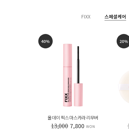
FIXX
스페셜케어
40
%
20
%
 아이라이너
올 데이 픽스 마스카라 리무버
00
13,000
7,800
WON
WON